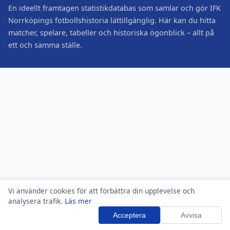
En ideellt framtagen statistikdatabas som samlar och gör IFK
Norrköpings fotbollshistoria lättillgänglig. Här kan du hitta
matcher, spelare, tabeller och historiska ögonblick – allt på
ett och samma ställe.
Vi använder cookies för att förbättra din upplevelse och
analysera trafik.
Läs mer
Acceptera
Avvisa