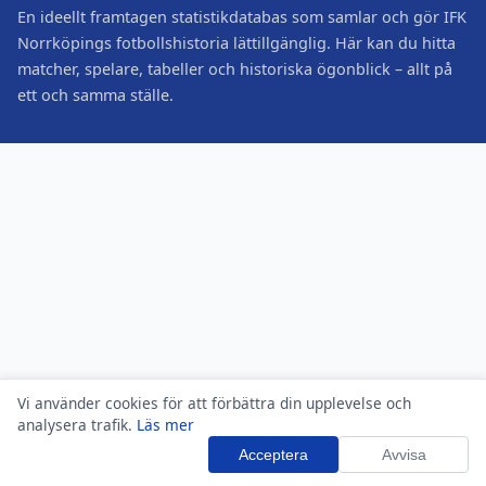
En ideellt framtagen statistikdatabas som samlar och gör IFK
Norrköpings fotbollshistoria lättillgänglig. Här kan du hitta
matcher, spelare, tabeller och historiska ögonblick – allt på
ett och samma ställe.
Vi använder cookies för att förbättra din upplevelse och
analysera trafik.
Läs mer
Acceptera
Avvisa