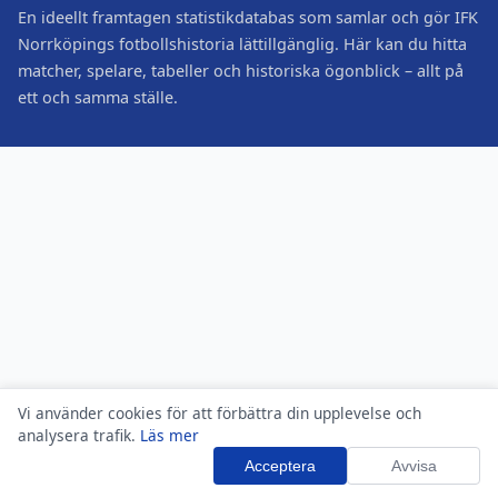
En ideellt framtagen statistikdatabas som samlar och gör IFK
Norrköpings fotbollshistoria lättillgänglig. Här kan du hitta
matcher, spelare, tabeller och historiska ögonblick – allt på
ett och samma ställe.
Vi använder cookies för att förbättra din upplevelse och
analysera trafik.
Läs mer
Acceptera
Avvisa