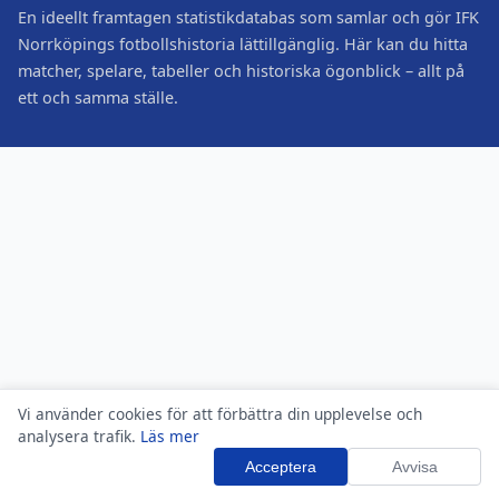
En ideellt framtagen statistikdatabas som samlar och gör IFK
Norrköpings fotbollshistoria lättillgänglig. Här kan du hitta
matcher, spelare, tabeller och historiska ögonblick – allt på
ett och samma ställe.
Vi använder cookies för att förbättra din upplevelse och
analysera trafik.
Läs mer
Acceptera
Avvisa