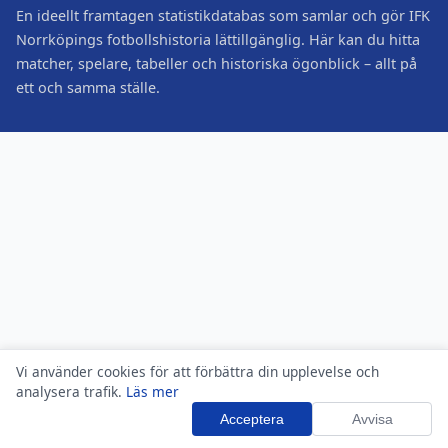
En ideellt framtagen statistikdatabas som samlar och gör IFK
Norrköpings fotbollshistoria lättillgänglig. Här kan du hitta
matcher, spelare, tabeller och historiska ögonblick – allt på
ett och samma ställe.
Vi använder cookies för att förbättra din upplevelse och
analysera trafik.
Läs mer
Acceptera
Avvisa