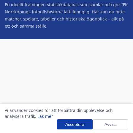
En ideellt framtagen statistikdatabas som samlar och gör IFK
Norrköpings fotbollshistoria lättillgänglig. Här kan du hitta
matcher, spelare, tabeller och historiska ögonblick – allt på
ett och samma ställe.
Vi använder cookies för att förbättra din upplevelse och
analysera trafik.
Läs mer
Acceptera
Avvisa