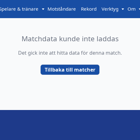
Spelare & tränare
Motståndare
Rekord
Verktyg
Om
Matchdata kunde inte laddas
Det gick inte att hitta data för denna match.
Tillbaka till matcher