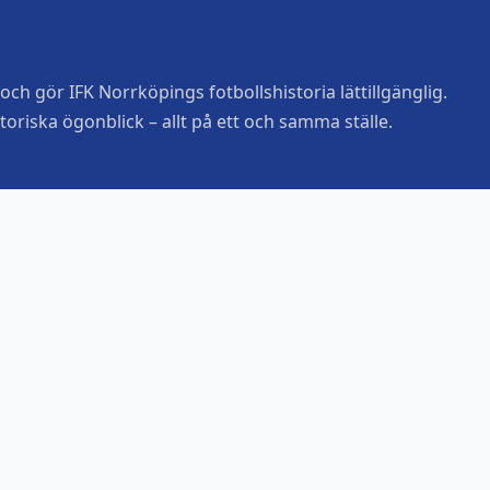
ch gör IFK Norrköpings fotbollshistoria lättillgänglig.
toriska ögonblick – allt på ett och samma ställe.