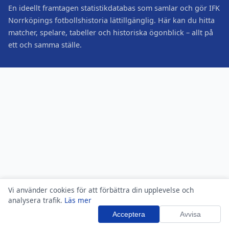
En ideellt framtagen statistikdatabas som samlar och gör IFK
Norrköpings fotbollshistoria lättillgänglig. Här kan du hitta
matcher, spelare, tabeller och historiska ögonblick – allt på
ett och samma ställe.
Vi använder cookies för att förbättra din upplevelse och
analysera trafik.
Läs mer
Acceptera
Avvisa