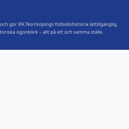
ch gör IFK Norrköpings fotbollshistoria lättillgänglig.
toriska ögonblick – allt på ett och samma ställe.