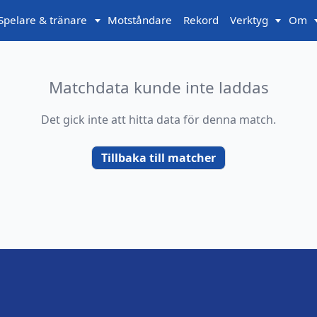
Spelare & tränare
Motståndare
Rekord
Verktyg
Om
Matchdata kunde inte laddas
Det gick inte att hitta data för denna match.
Tillbaka till matcher