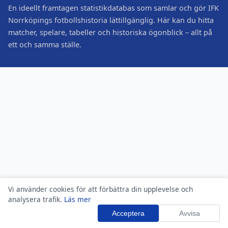
En ideellt framtagen statistikdatabas som samlar och gör IFK
Norrköpings fotbollshistoria lättillgänglig. Här kan du hitta
matcher, spelare, tabeller och historiska ögonblick – allt på
ett och samma ställe.
Vi använder cookies för att förbättra din upplevelse och
analysera trafik.
Läs mer
Acceptera
Avvisa