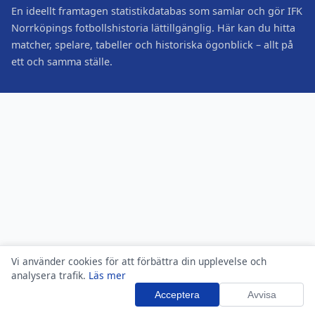
En ideellt framtagen statistikdatabas som samlar och gör IFK
Norrköpings fotbollshistoria lättillgänglig. Här kan du hitta
matcher, spelare, tabeller och historiska ögonblick – allt på
ett och samma ställe.
Vi använder cookies för att förbättra din upplevelse och
analysera trafik.
Läs mer
Acceptera
Avvisa