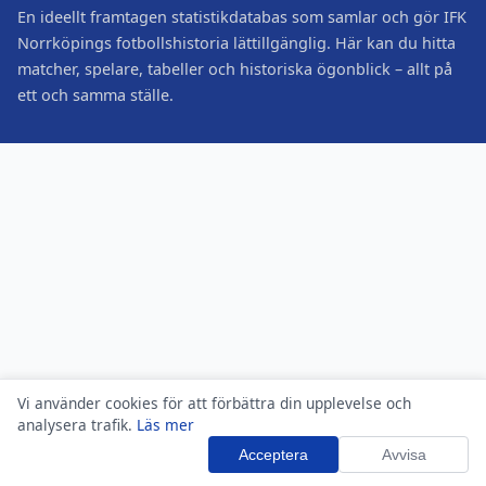
En ideellt framtagen statistikdatabas som samlar och gör IFK
Norrköpings fotbollshistoria lättillgänglig. Här kan du hitta
matcher, spelare, tabeller och historiska ögonblick – allt på
ett och samma ställe.
Vi använder cookies för att förbättra din upplevelse och
analysera trafik.
Läs mer
Acceptera
Avvisa