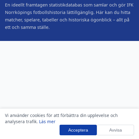
En ideellt framtagen statistikdatabas som samlar och gör IFK
Norrköpings fotbollshistoria lättillgänglig. Här kan du hitta
matcher, spelare, tabeller och historiska ögonblick – allt på
ett och samma ställe.
Vi använder cookies för att förbättra din upplevelse och
analysera trafik.
Läs mer
Acceptera
Avvisa