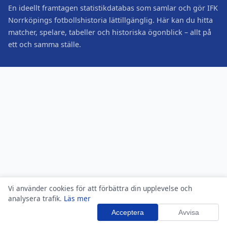
En ideellt framtagen statistikdatabas som samlar och gör IFK
Norrköpings fotbollshistoria lättillgänglig. Här kan du hitta
matcher, spelare, tabeller och historiska ögonblick – allt på
ett och samma ställe.
Vi använder cookies för att förbättra din upplevelse och
analysera trafik.
Läs mer
Acceptera
Avvisa