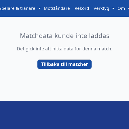
Spelare & tränare
Motståndare
Rekord
Verktyg
Om
Matchdata kunde inte laddas
Det gick inte att hitta data för denna match.
Tillbaka till matcher