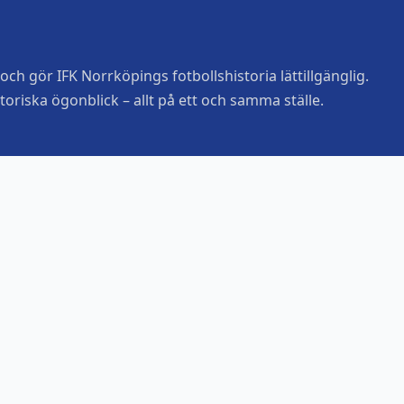
ch gör IFK Norrköpings fotbollshistoria lättillgänglig.
toriska ögonblick – allt på ett och samma ställe.