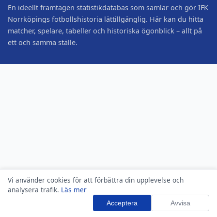
En ideellt framtagen statistikdatabas som samlar och gör IFK
Norrköpings fotbollshistoria lättillgänglig. Här kan du hitta
matcher, spelare, tabeller och historiska ögonblick – allt på
ett och samma ställe.
Vi använder cookies för att förbättra din upplevelse och
analysera trafik.
Läs mer
Acceptera
Avvisa