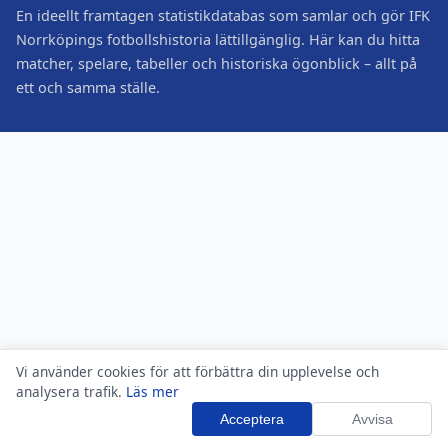
En ideellt framtagen statistikdatabas som samlar och gör IFK
Norrköpings fotbollshistoria lättillgänglig. Här kan du hitta
matcher, spelare, tabeller och historiska ögonblick – allt på
ett och samma ställe.
Vi använder cookies för att förbättra din upplevelse och
analysera trafik.
Läs mer
Acceptera
Avvisa