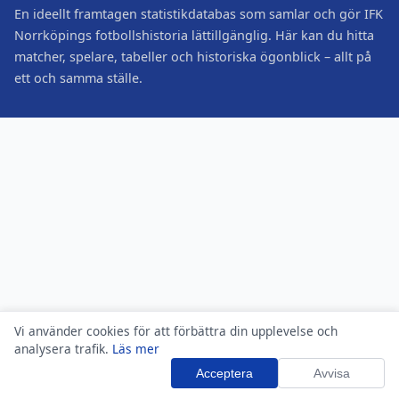
En ideellt framtagen statistikdatabas som samlar och gör IFK
Norrköpings fotbollshistoria lättillgänglig. Här kan du hitta
matcher, spelare, tabeller och historiska ögonblick – allt på
ett och samma ställe.
Vi använder cookies för att förbättra din upplevelse och
analysera trafik.
Läs mer
Acceptera
Avvisa