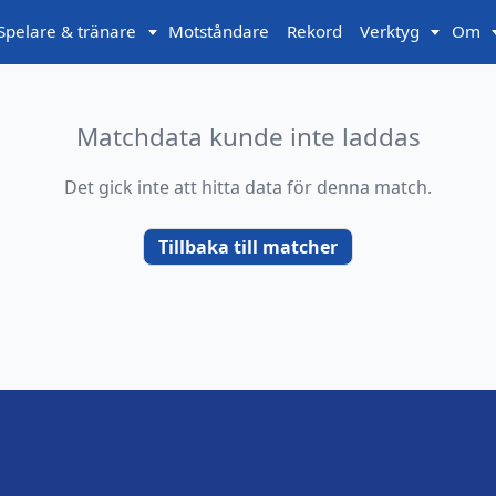
Spelare & tränare
Motståndare
Rekord
Verktyg
Om
Matchdata kunde inte laddas
Det gick inte att hitta data för denna match.
Tillbaka till matcher