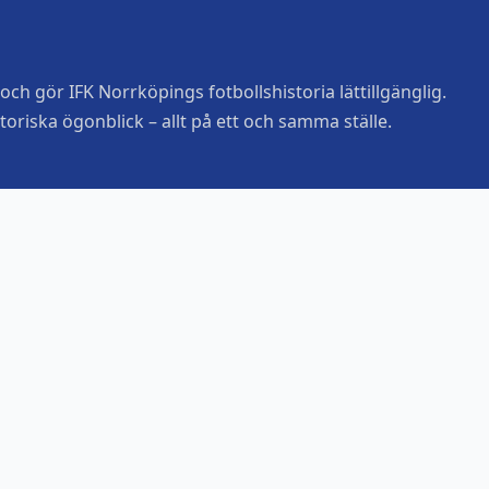
ch gör IFK Norrköpings fotbollshistoria lättillgänglig.
toriska ögonblick – allt på ett och samma ställe.