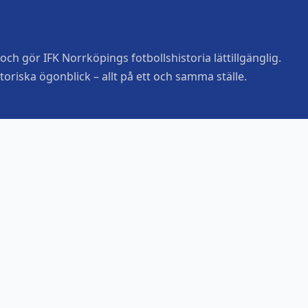
ch gör IFK Norrköpings fotbollshistoria lättillgänglig.
toriska ögonblick – allt på ett och samma ställe.