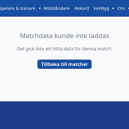
Spelare & tränare
Motståndare
Rekord
Verktyg
Om
Matchdata kunde inte laddas
Det gick inte att hitta data för denna match.
Tillbaka till matcher