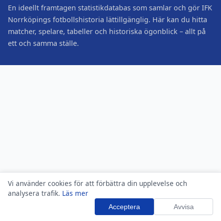
En ideellt framtagen statistikdatabas som samlar och gör IFK
Norrköpings fotbollshistoria lättillgänglig. Här kan du hitta
matcher, spelare, tabeller och historiska ögonblick – allt på
ett och samma ställe.
Vi använder cookies för att förbättra din upplevelse och
analysera trafik.
Läs mer
Acceptera
Avvisa