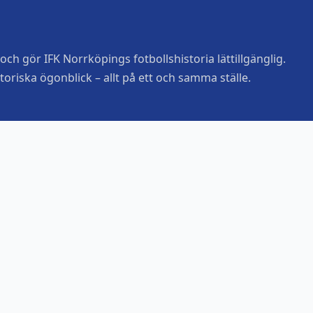
ch gör IFK Norrköpings fotbollshistoria lättillgänglig.
toriska ögonblick – allt på ett och samma ställe.