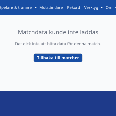
Spelare & tränare
Motståndare
Rekord
Verktyg
Om
Matchdata kunde inte laddas
Det gick inte att hitta data för denna match.
Tillbaka till matcher