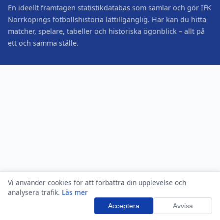
En ideellt framtagen statistikdatabas som samlar och gör IFK
Norrköpings fotbollshistoria lättillgänglig. Här kan du hitta
matcher, spelare, tabeller och historiska ögonblick – allt på
ett och samma ställe.
Vi använder cookies för att förbättra din upplevelse och
analysera trafik.
Läs mer
Acceptera
Avvisa