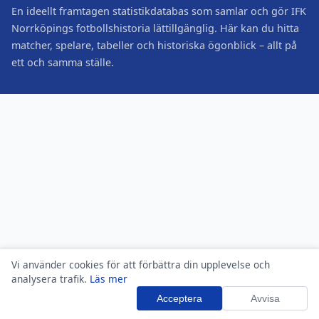
En ideellt framtagen statistikdatabas som samlar och gör IFK
Norrköpings fotbollshistoria lättillgänglig. Här kan du hitta
matcher, spelare, tabeller och historiska ögonblick – allt på
ett och samma ställe.
Vi använder cookies för att förbättra din upplevelse och
analysera trafik.
Läs mer
Acceptera
Avvisa