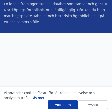
En ideellt framtagen statistikdatabas som samlar och gör IFK
Norrköpings fotbollshistoria lättillgänglig. Här kan du hitta
matcher, spelare, tabeller och historiska ögonblick – allt på
ett och samma ställe.
Vi använder cookies för att förbättra din upplevelse och
analysera trafik.
Läs mer
Acceptera
Avvisa