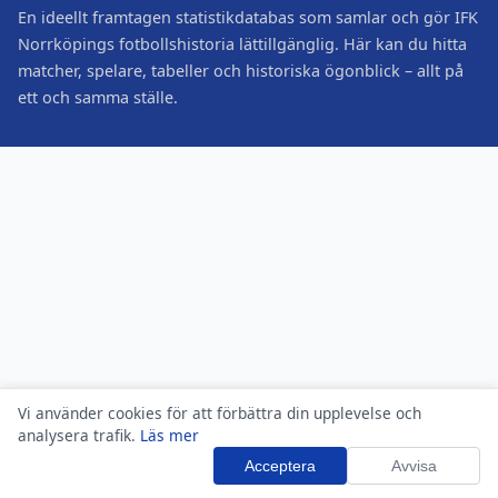
En ideellt framtagen statistikdatabas som samlar och gör IFK
Norrköpings fotbollshistoria lättillgänglig. Här kan du hitta
matcher, spelare, tabeller och historiska ögonblick – allt på
ett och samma ställe.
Vi använder cookies för att förbättra din upplevelse och
analysera trafik.
Läs mer
Acceptera
Avvisa