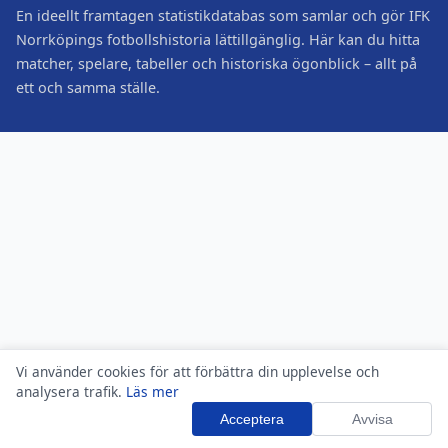
En ideellt framtagen statistikdatabas som samlar och gör IFK
Norrköpings fotbollshistoria lättillgänglig. Här kan du hitta
matcher, spelare, tabeller och historiska ögonblick – allt på
ett och samma ställe.
Vi använder cookies för att förbättra din upplevelse och
analysera trafik.
Läs mer
Acceptera
Avvisa