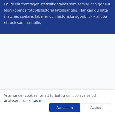
En ideellt framtagen statistikdatabas som samlar och gör IFK
Norrköpings fotbollshistoria lättillgänglig. Här kan du hitta
matcher, spelare, tabeller och historiska ögonblick – allt på
ett och samma ställe.
Vi använder cookies för att förbättra din upplevelse och
analysera trafik.
Läs mer
Acceptera
Avvisa