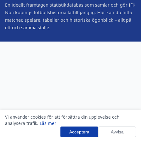
En ideellt framtagen statistikdatabas som samlar och gör IFK
Norrköpings fotbollshistoria lättillgänglig. Här kan du hitta
matcher, spelare, tabeller och historiska ögonblick – allt på
ett och samma ställe.
Vi använder cookies för att förbättra din upplevelse och
analysera trafik.
Läs mer
Acceptera
Avvisa