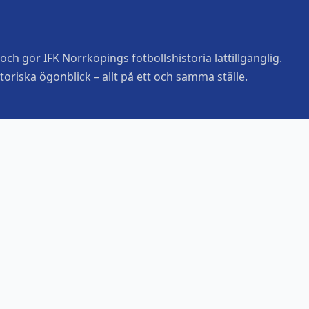
ch gör IFK Norrköpings fotbollshistoria lättillgänglig.
toriska ögonblick – allt på ett och samma ställe.