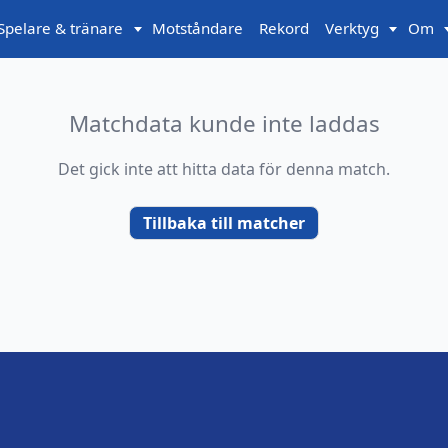
Spelare & tränare
Motståndare
Rekord
Verktyg
Om
Matchdata kunde inte laddas
Det gick inte att hitta data för denna match.
Tillbaka till matcher