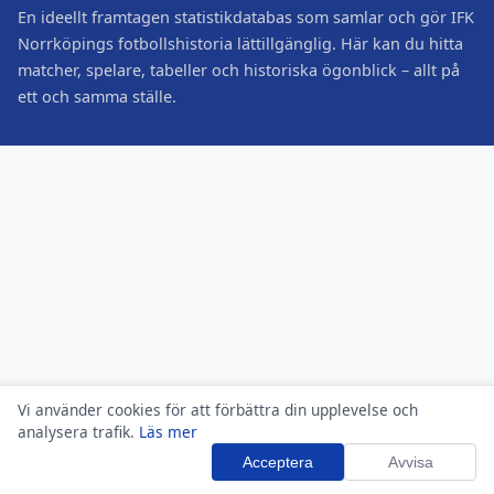
En ideellt framtagen statistikdatabas som samlar och gör IFK
Norrköpings fotbollshistoria lättillgänglig. Här kan du hitta
matcher, spelare, tabeller och historiska ögonblick – allt på
ett och samma ställe.
Vi använder cookies för att förbättra din upplevelse och
analysera trafik.
Läs mer
Acceptera
Avvisa