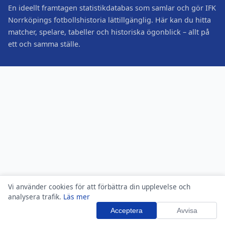
En ideellt framtagen statistikdatabas som samlar och gör IFK
Norrköpings fotbollshistoria lättillgänglig. Här kan du hitta
matcher, spelare, tabeller och historiska ögonblick – allt på
ett och samma ställe.
Vi använder cookies för att förbättra din upplevelse och
analysera trafik.
Läs mer
Acceptera
Avvisa