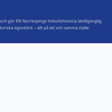
ch gör IFK Norrköpings fotbollshistoria lättillgänglig.
toriska ögonblick – allt på ett och samma ställe.