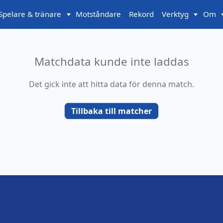
Spelare & tränare
Motståndare
Rekord
Verktyg
Om
Matchdata kunde inte laddas
Det gick inte att hitta data för denna match.
Tillbaka till matcher