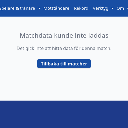
Spelare & tränare
Motståndare
Rekord
Verktyg
Om
Matchdata kunde inte laddas
Det gick inte att hitta data för denna match.
Tillbaka till matcher