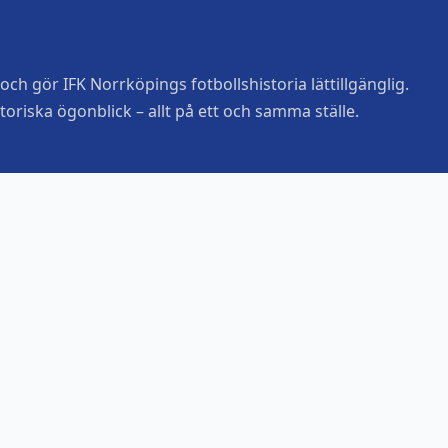
ch gör IFK Norrköpings fotbollshistoria lättillgänglig.
toriska ögonblick – allt på ett och samma ställe.