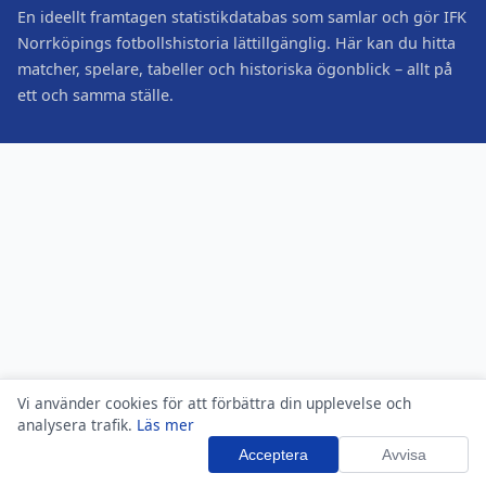
En ideellt framtagen statistikdatabas som samlar och gör IFK
Norrköpings fotbollshistoria lättillgänglig. Här kan du hitta
matcher, spelare, tabeller och historiska ögonblick – allt på
ett och samma ställe.
Vi använder cookies för att förbättra din upplevelse och
analysera trafik.
Läs mer
Acceptera
Avvisa